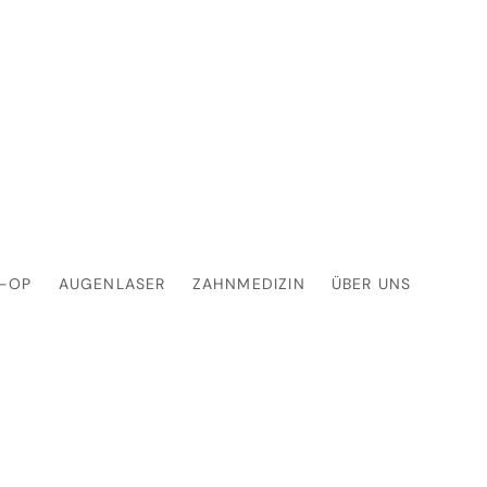
S-OP
AUGENLASER
ZAHNMEDIZIN
ÜBER UNS
uststraffung Tür