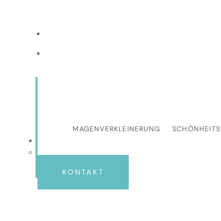
ANTALYA, TÜRKEI
+90 501 070 8080
MAGENVERKLEINERUNG
SCHÖNHEIT
KONTAKT
Br