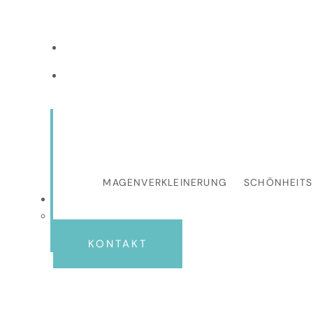
ANTALYA, TÜRKEI
+90 501 070 8080
MAGENVERKLEINERUNG
SCHÖNHEIT
KONTAKT
Auge