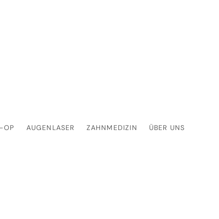
S-OP
AUGENLASER
ZAHNMEDIZIN
ÜBER UNS
nlidkorrektur T