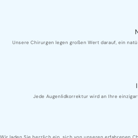
Unsere Chirurgen legen großen Wert darauf, ein natü
Jede Augenlidkorrektur wird an Ihre einziga
Wir laden Sie herzlich ein, sich von unseren erfahrenen C